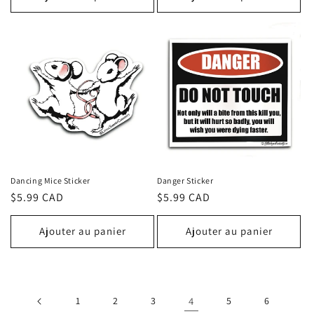
Dancing Mice Sticker
Danger Sticker
Prix
$5.99 CAD
Prix
$5.99 CAD
habituel
habituel
Ajouter au panier
Ajouter au panier
1
2
3
4
5
6