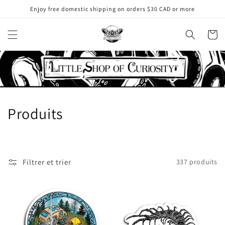
et
Enjoy free domestic shipping on orders $30 CAD or more
passer
au
contenu
Panier
C
Produits
o
l
Filtrer et trier
337 produits
l
e
c