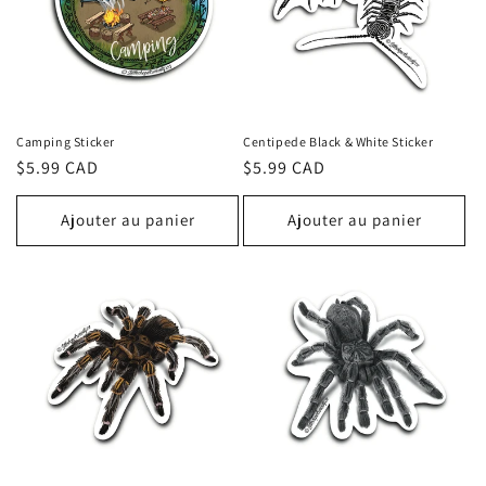
t
i
o
n
Camping Sticker
Centipede Black & White Sticker
Prix
$5.99 CAD
Prix
$5.99 CAD
:
habituel
habituel
Ajouter au panier
Ajouter au panier