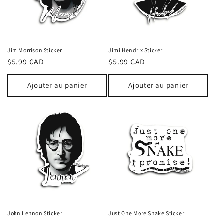
t
i
o
Jim Morrison Sticker
Jimi Hendrix Sticker
n
Prix
$5.99 CAD
Prix
$5.99 CAD
habituel
habituel
:
Ajouter au panier
Ajouter au panier
John Lennon Sticker
Just One More Snake Sticker