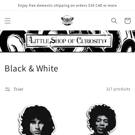
et
Enjoy free domestic shipping on orders $30 CAD or more
passer
au
contenu
Panier
C
Black & White
o
l
Trier
117 produits
l
e
c