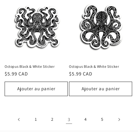
Octopus Black & White Sticker
Octopus Black & White Sticker
Prix
$5.99 CAD
Prix
$5.99 CAD
habituel
habituel
Ajouter au panier
Ajouter au panier
1
2
3
4
5