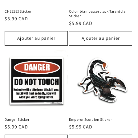
CHEESE! Sticker
Colombian Lesserblack Tarantula
Sticker
Prix
$5.99 CAD
Prix
$5.99 CAD
habituel
habituel
Ajouter au panier
Ajouter au panier
Danger Sticker
Emperor Scorpion Sticker
Prix
$5.99 CAD
Prix
$5.99 CAD
habituel
habituel