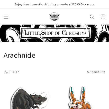
et
Enjoy free domestic shipping on orders $30 CAD or more
passer
au
contenu
Panier
C
Arachnide
o
l
Trier
57 produits
l
e
c