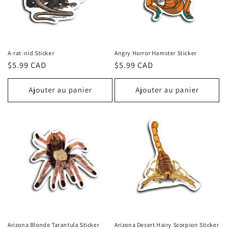
t
i
o
A-rat-nid Sticker
Angry Horror Hamster Sticker
n
Prix
$5.99 CAD
Prix
$5.99 CAD
habituel
habituel
:
Ajouter au panier
Ajouter au panier
Arizona Blonde Tarantula Sticker
Arizona Desert Hairy Scorpion Sticker